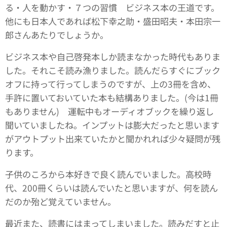
る・人を動かす・７つの習慣 ビジネス本の王道です。
他にも日本人であれば松下幸之助・盛田昭夫・本田宗一
郎さんあたりでしょうか。
ビジネス本や自己啓発本しか読まなかった時代もありま
した。それこそ読み漁りました。読んだらすぐにブック
オフに持って行ってしまうのですが、上の3冊を含め、
手許に置いておいていた本も結構ありました。(今は1冊
もありません) 運転中もオーディオブックを繰り返し
聞いていましたね。インプットは膨大だったと思います
がアウトプット出来ていたかと聞かれれば少々疑問が残
ります。
子供のころから本好きで良く読んでいました。高校時
代、200冊くらいは読んでいたと思いますが、何を読ん
だのか殆ど覚えていません。
最近また、読書にはまってしまいました。読みだすと止