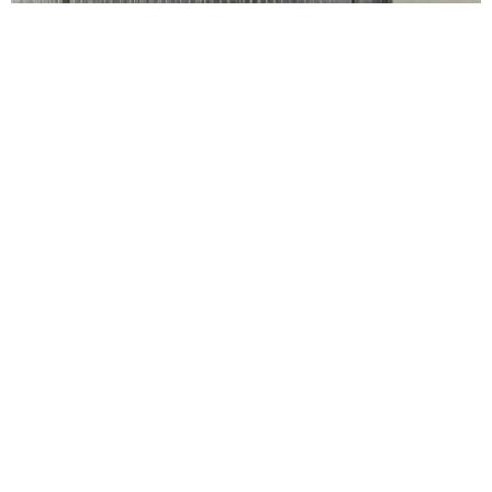
フェンス・門扉・カーポート等外構工
事
フェンスや門、カーポートなどを整えて、見た
目も使いやすさもよくする外まわりの工事で
す。