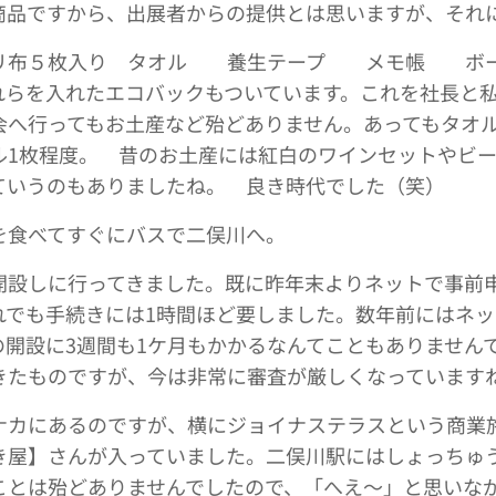
商品ですから、出展者からの提供とは思いますが、それ
トリ布５枚入り タオル 養生テープ メモ帳 ボ
らを入れたエコバックもついています。これを社長と私
へ行ってもお土産など殆どありません。あってもタオル
ル1枚程度。 昔のお土産には紅白のワインセットやビー
ていうのもありましたね。 良き時代でした（笑）
を食べてすぐにバスで二俣川へ。
開設しに行ってきました。既に昨年末よりネットで事前
れでも手続きには1時間ほど要しました。数年前にはネ
の開設に3週間も1ケ月もかかるなんてこともありません
きたものですが、今は非常に審査が厳しくなっています
ナカにあるのですが、横にジョイナステラスという商業
き屋】さんが入っていました。二俣川駅にはしょっちゅ
ことは殆どありませんでしたので、「へえ～」と思いな