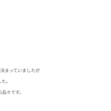
と決まっていましたが
した。
の品々です。