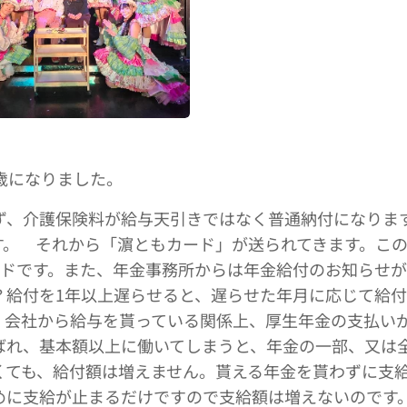
歳になりました。
まず、介護保険料が給与天引きではなく普通納付になりま
す。 それから「濵ともカード」が送られてきます。こ
ードです。また、年金事務所からは年金給付のお知らせ
？給付を1年以上遅らせると、遅らせた年月に応じて給
、会社から給与を貰っている関係上、厚生年金の支払い
ばれ、基本額以上に働いてしまうと、年金の一部、又は
くても、給付額は増えません。貰える年金を貰わずに支
めに支給が止まるだけですので支給額は増えないのです